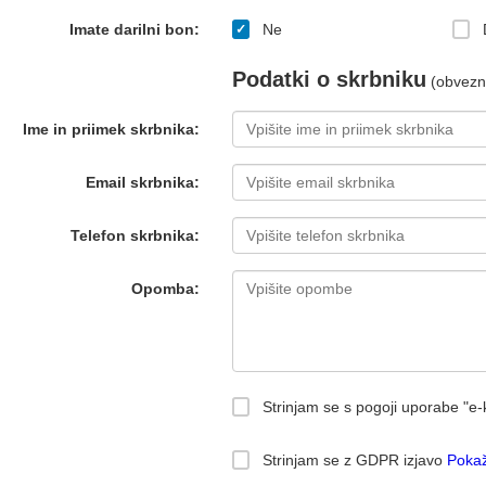
Imate darilni bon:
Ne
Podatki o skrbniku
(obvezni
Ime in priimek skrbnika:
Email skrbnika:
Telefon skrbnika:
Opomba:
Strinjam se s pogoji uporabe "e-
Strinjam se z GDPR izjavo
Pokaž