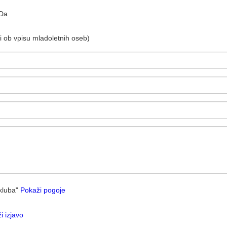
Da
 ob vpisu mladoletnih oseb)
kluba"
Pokaži pogoje
i izjavo