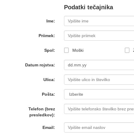
Podatki tečajnika
Ime:
Priimek:
Spol:
Moški
Datum rojstva:
Ulica:
Pošta:
Telefon (brez
presledkov):
Email: